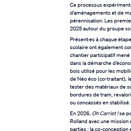
Ce processus expérimenta
d’aménagements et de maté
pérennisation. Les premier
2025 autour du groupe sco
Présent·es à chaque étape
scolaire ont également con
chantier participatif mené
dans la démarche d’économi
bois utilisé pour les mobil
de Néo éco (co-traitant), 
tester des matériaux de sol
bordures de tram, revalor
ou concassés en stabilisé.
En 2026,
Oh Carriet !
se po
Rolland avec une mission d
parties : la co-conception 